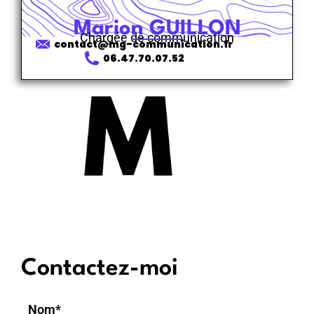
Marion GUILLON
Chargée de communication
contact@mg-communication.fr
06.47.70.07.52
Contactez-moi
Nom*