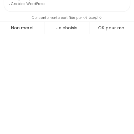
Cartes de visite
Faites bonne impression dès le premier contact avec
une carte de visite soignée et à votre image. Je
conçois un design qui reflète parfaitement votre
identité.
Mes réalisations de supports de communication