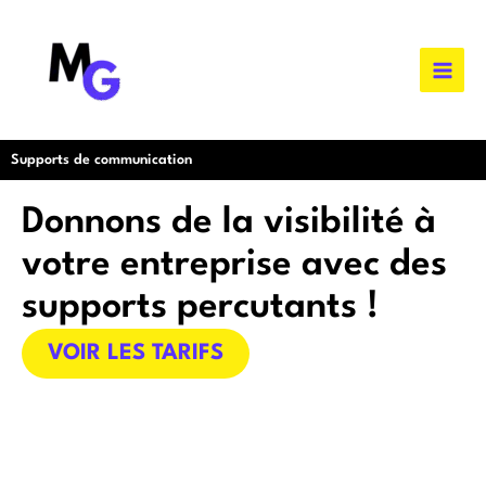
Aller
au
contenu
Supports de communication
Donnons de la visibilité à
votre entreprise avec des
supports percutants !
VOIR LES TARIFS